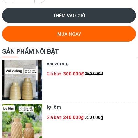
THÊM VÀO GIỎ
MUA NGAY
SẢN PHẨM NỔI BẬT
vai vuông
300.000₫
Giá bán:
350.000₫
lọ lõm
240.000₫
Giá bán:
250.000₫