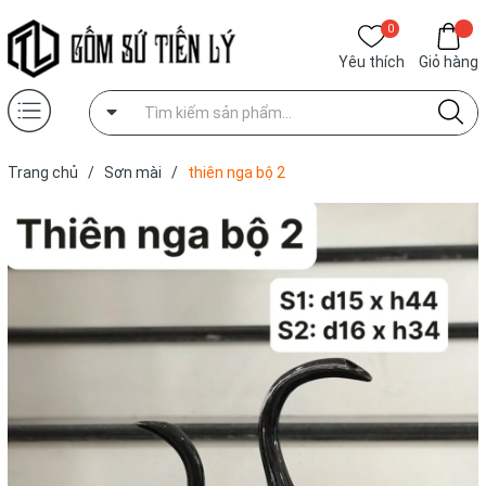
0
Yêu thích
Giỏ hàng
Trang chủ
/
Sơn mài
/
thiên nga bộ 2