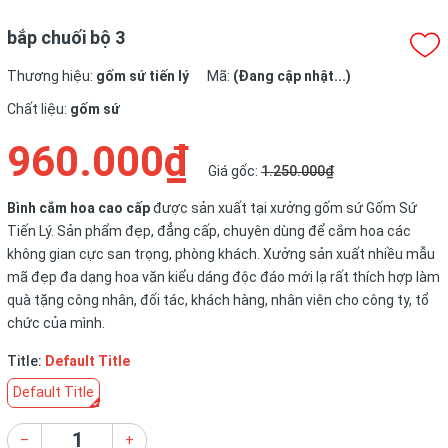
bắp chuối bộ 3
Thương hiệu:
gốm sứ tiến lý
Mã:
(Đang cập nhật...)
Chất liệu:
gốm sứ
960.000₫
Giá gốc:
1.250.000₫
Bình cắm hoa cao cấp
được sản xuất tại xưởng gốm sứ Gốm Sứ
Tiến Lý. Sản phẩm đẹp, đẳng cấp, chuyên dùng để cắm hoa các
không gian cực san trọng, phòng khách. Xưởng sản xuất nhiều mẫu
mã đẹp đa dạng hoa văn kiểu dáng độc đáo mới lạ rất thích hợp làm
quà tặng công nhân, đối tác, khách hàng, nhân viên cho công ty, tổ
chức của mình.
Title:
Default Title
Default Title
–
+