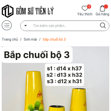
0
Yêu thích
Giỏ hàng
Trang chủ
/
Sơn mài
/
bắp chuối bộ 3