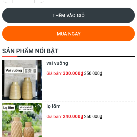
THÊM VÀO GIỎ
MUA NGAY
SẢN PHẨM NỔI BẬT
vai vuông
300.000₫
Giá bán:
350.000₫
lọ lõm
240.000₫
Giá bán:
250.000₫