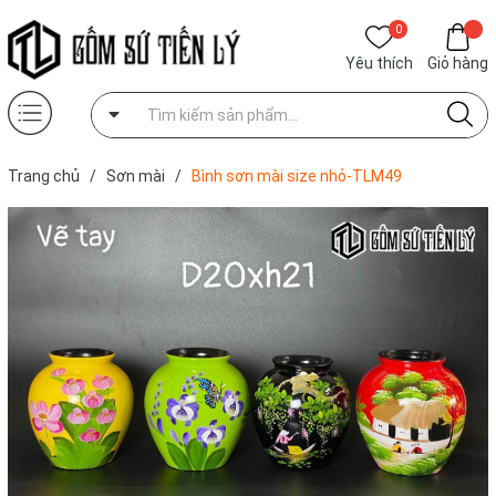
0
Yêu thích
Giỏ hàng
Trang chủ
/
Sơn mài
/
Bình sơn mài size nhỏ-TLM49