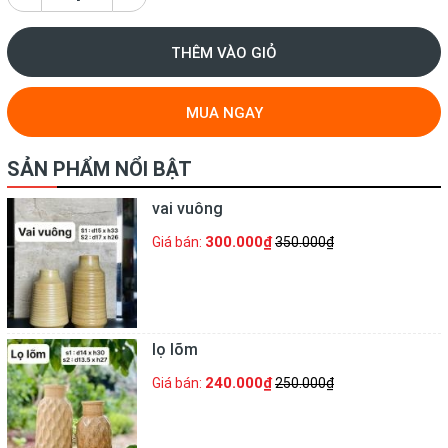
THÊM VÀO GIỎ
MUA NGAY
SẢN PHẨM NỔI BẬT
vai vuông
300.000₫
Giá bán:
350.000₫
lọ lõm
240.000₫
Giá bán:
250.000₫