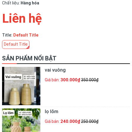
Chất liệu:
Hàng hóa
Liên hệ
Title:
Default Title
Default Title
SẢN PHẨM NỔI BẬT
vai vuông
300.000₫
Giá bán:
350.000₫
lọ lõm
240.000₫
Giá bán:
250.000₫