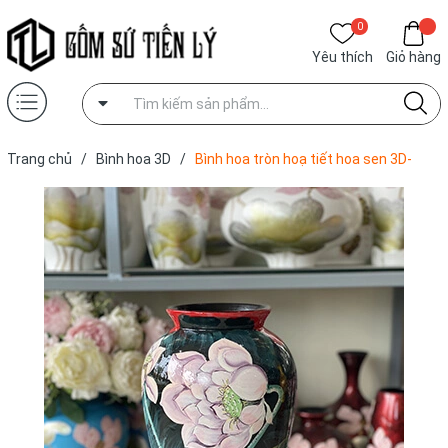
0
Yêu thích
Giỏ hàng
Trang chủ
/
Bình hoa 3D
/
Bình hoa tròn hoạ tiết hoa sen 3D-
BGD03