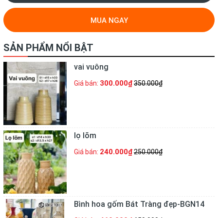
MUA NGAY
SẢN PHẨM NỔI BẬT
vai vuông
300.000₫
Giá bán:
350.000₫
lọ lõm
240.000₫
Giá bán:
250.000₫
Bình hoa gốm Bát Tràng đẹp-BGN14