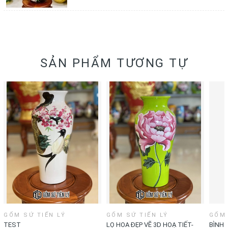
SẢN PHẨM TƯƠNG TỰ
GỐM SỨ TIẾN LÝ
GỐM SỨ TIẾN LÝ
GỐM 
TEST
LỌ HOA ĐẸP VẼ 3D HOẠ TIẾT-
BÌNH 