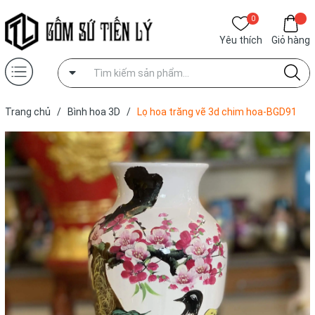
0
Yêu thích
Giỏ hàng
Trang chủ
/
Bình hoa 3D
/
Lọ hoa trăng vẽ 3d chim hoa-BGD91