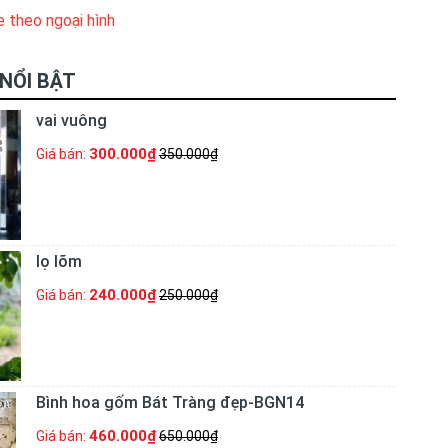
e theo ngoại hình
NỔI BẬT
vai vuông
300.000₫
Giá bán:
350.000₫
lọ lõm
240.000₫
Giá bán:
250.000₫
Bình hoa gốm Bát Tràng đẹp-BGN14
460.000₫
Giá bán:
650.000₫