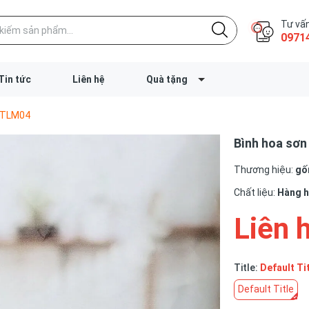
Tư vấn
0971
Tin tức
Liên hệ
Quà tặng
g-TLM04
Bình hoa sơn
Thương hiệu:
gốm
Chất liệu:
Hàng 
Liên 
Title:
Default Ti
Default Title