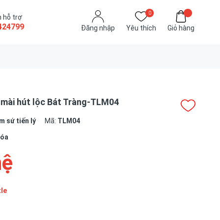
0
 hỗ trợ
424799
Đăng nhập
Yêu thích
Giỏ hàng
 mài hút lộc Bát Tràng-TLM04
 sứ tiến lý
Mã:
TLM04
hóa
hệ
tle