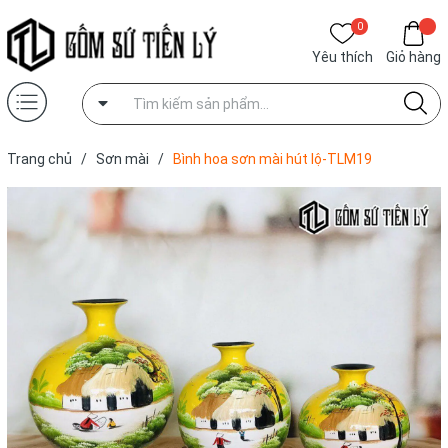
0
Yêu thích
Giỏ hàng
Trang chủ
/
Sơn mài
/
Bình hoa sơn mài hút lộ-TLM19