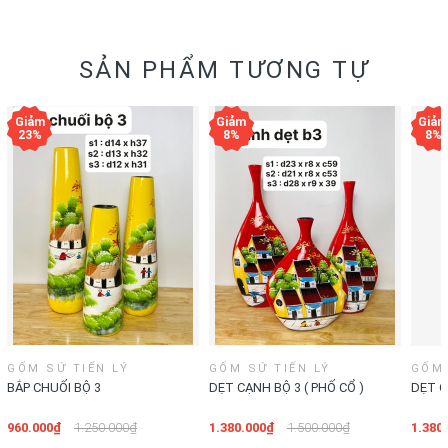
SẢN PHẨM TƯƠNG TỰ
GỐM SỨ TIẾN LÝ
GỐM SỨ TIẾN LÝ
GỐM 
BẮP CHUỐI BỘ 3
DẸT CẠNH BỘ 3 ( PHỐ CỔ )
DẸT C
960.000₫
1.250.000₫
1.380.000₫
1.500.000₫
1.380