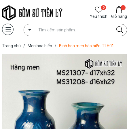
0
Yêu thích
Giỏ hàng
Trang chủ
/
Men hỏa biến
/
Binh hoa men hảo biến-TLH01