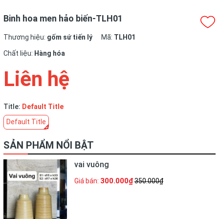
Binh hoa men hảo biến-TLH01
Thương hiệu:
gốm sứ tiến lý
Mã:
TLH01
Chất liệu:
Hàng hóa
Liên hệ
Title:
Default Title
Default Title
SẢN PHẨM NỔI BẬT
vai vuông
300.000₫
Giá bán:
350.000₫