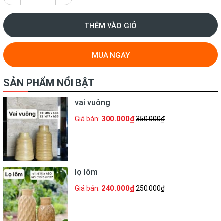
THÊM VÀO GIỎ
MUA NGAY
SẢN PHẨM NỔI BẬT
vai vuông
300.000₫
Giá bán:
350.000₫
lọ lõm
240.000₫
Giá bán:
250.000₫