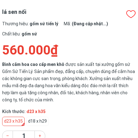
lá sen nổi
Thương hiệu:
gốm sứ tiến lý
Mã:
(Đang cập nhật...)
Chất liệu:
gốm sứ
560.000₫
Bình cắm hoa cao cấp men khô
được sản xuất tại xưởng gốm sứ
Gốm Sứ Tiến Lý. Sản phẩm đẹp, đẳng cấp, chuyên dùng để cắm hoa
các không gian cực san trọng, phòng khách. Xưởng sản xuất nhiều
mẫu mã đẹp đa dạng hoa văn kiểu dáng độc đáo mới lạ rất thích
hợp làm quà tặng công nhân, đối tác, khách hàng, nhân viên cho
công ty, tổ chức của mình.
Kích thước:
d23 x h35
d23 x h35
d18 x h29
–
+