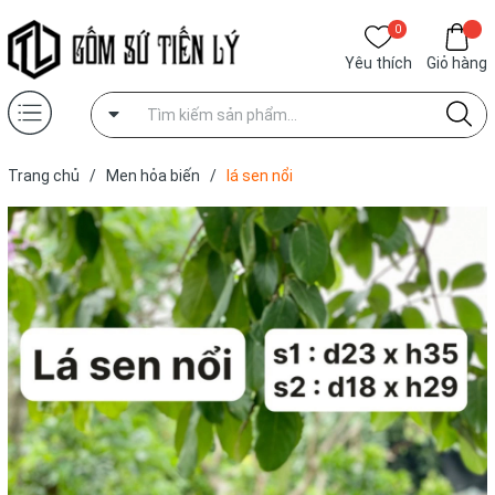
0
Yêu thích
Giỏ hàng
Trang chủ
/
Men hỏa biến
/
lá sen nổi