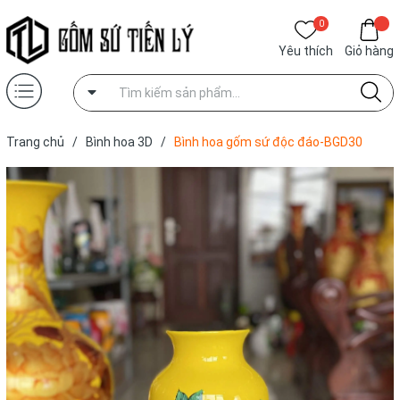
0
Yêu thích
Giỏ hàng
Trang chủ
/
Bình hoa 3D
/
Bình hoa gốm sứ độc đáo-BGD30