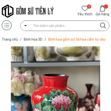
0
Yêu thích
Giỏ hàng
Trang chủ
/
Bình hoa 3D
/
Bình hoa gốm sứ 3d hoa cấm tú cầu-
BGD01