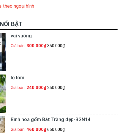
e theo ngoại hình
NỔI BẬT
vai vuông
300.000₫
Giá bán:
350.000₫
lọ lõm
240.000₫
Giá bán:
250.000₫
Bình hoa gốm Bát Tràng đẹp-BGN14
460.000₫
Giá bán:
650.000₫