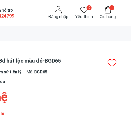
0
 hỗ trợ
424799
Đăng nhập
Yêu thích
Giỏ hàng
3d hút lộc màu đỏ-BGD65
 sứ tiến lý
Mã:
BGD65
hóa
hệ
tle