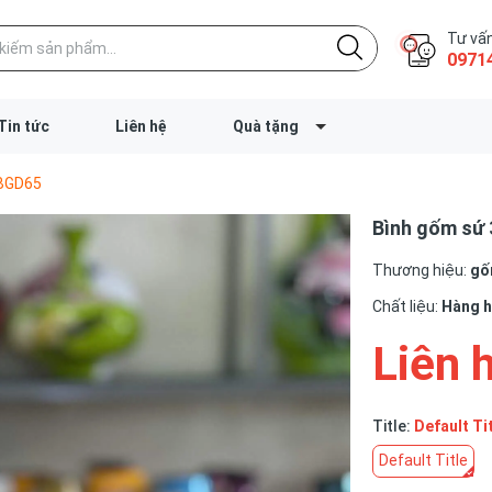
Tư vấn
0971
Tin tức
Liên hệ
Quà tặng
-BGD65
Bình gốm sứ 
Thương hiệu:
gốm
Chất liệu:
Hàng 
Liên 
Title:
Default Ti
Default Title