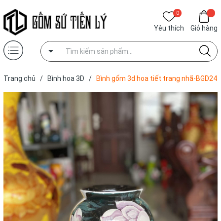
0
Yêu thích
Giỏ hàng
Trang chủ
/
Bình hoa 3D
/
Bình gốm 3d hoa tiết trang nhã-BGD24