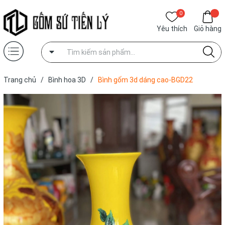
0
Yêu thích
Giỏ hàng
Trang chủ
/
Bình hoa 3D
/
Bình gốm 3d dáng cao-BGD22