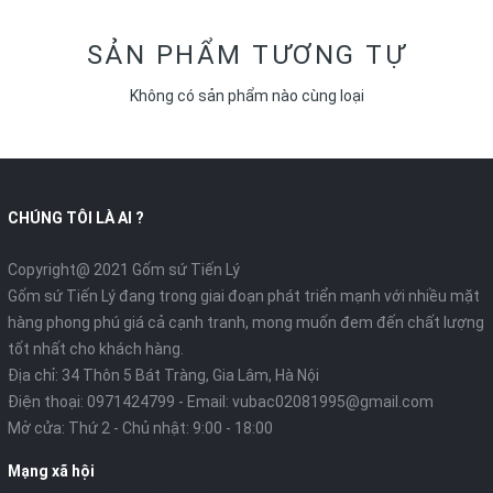
SẢN PHẨM TƯƠNG TỰ
Không có sản phẩm nào cùng loại
CHÚNG TÔI LÀ AI ?
Copyright@ 2021 Gốm sứ Tiến Lý
Gốm sứ Tiến Lý đang trong giai đoạn phát triển mạnh với nhiều mặt
hàng phong phú giá cả cạnh tranh, mong muốn đem đến chất lượng
tốt nhất cho khách hàng.
Địa chỉ: 34 Thôn 5 Bát Tràng, Gia Lâm, Hà Nội
Điện thoại:
0971424799
- Email:
vubac02081995@gmail.com
Mở cửa: Thứ 2 - Chủ nhật: 9:00 - 18:00
Mạng xã hội