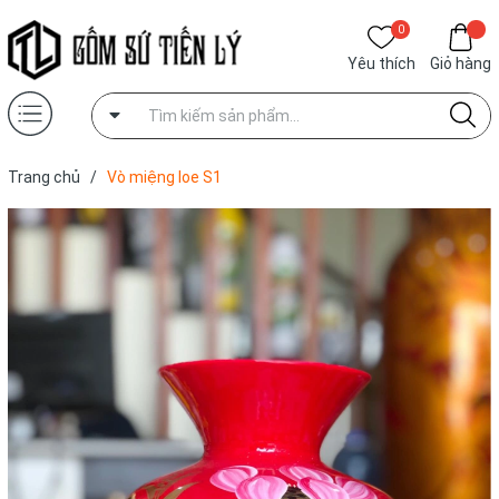
0
Yêu thích
Giỏ hàng
Trang chủ
/
Vò miệng loe S1