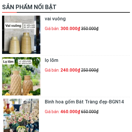
SẢN PHẨM NỔI BẬT
vai vuông
300.000₫
Giá bán:
350.000₫
lọ lõm
240.000₫
Giá bán:
250.000₫
Bình hoa gốm Bát Tràng đẹp-BGN14
460.000₫
Giá bán:
650.000₫