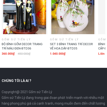
GỐM SỨ TIẾN LÝ
GỐM SỨ TIẾN LÝ
GỐM 
BỘ BÌNH GỐM DECOR TRANG
SET 3 BÌNH TRANG TRÍ DECOR
BÌNH 
TRÍ MÀU ĐEN-BTD36
VẼ HOA DÂY-BTD35
CẤP-B
360.000₫
450.000₫
1.040.000₫
Liên 
CHÚNG TÔI LÀ AI ?
Copyright@ 2021 Gốm sứ Tiến Lý
Gốm sứ Tiến Lý đang trong giai đoạn phát triển mạnh với nhiều mặt
hàng phong phú giá cả cạnh tranh, mong muốn đem đến chất lượng