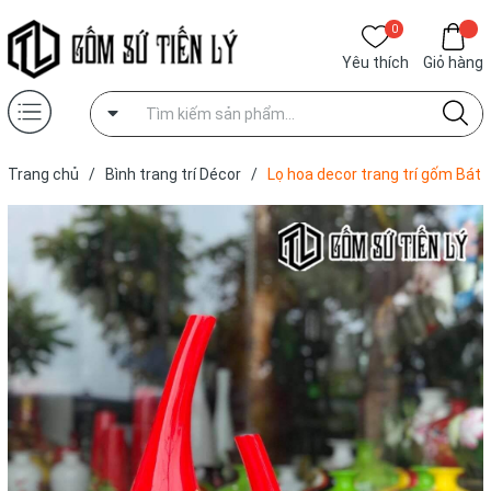
0
Yêu thích
Giỏ hàng
Trang chủ
/
Bình trang trí Décor
/
Lọ hoa decor trang trí gốm Bát
Tràng-BTD26