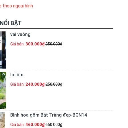
e theo ngoại hình
NỔI BẬT
vai vuông
300.000₫
Giá bán:
350.000₫
lọ lõm
240.000₫
Giá bán:
250.000₫
Bình hoa gốm Bát Tràng đẹp-BGN14
460.000₫
Giá bán:
650.000₫