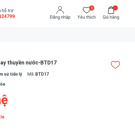
0
 hỗ trợ
424799
Đăng nhập
Yêu thích
Giỏ hàng
tay thuyền nước-BTD17
 sứ tiến lý
Mã:
BTD17
hóa
hệ
tle