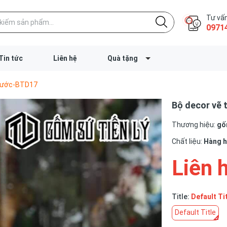
Tư vấn
0971
Tin tức
Liên hệ
Quà tặng
 nước-BTD17
Bộ decor vẽ 
Thương hiệu:
gốm
Chất liệu:
Hàng 
Liên 
Title:
Default Ti
Default Title