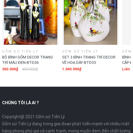
GỐM SỨ TIẾN LÝ
GỐM SỨ TIẾN LÝ
GỐM 
BỘ BÌNH GỐM DECOR TRANG
SET 3 BÌNH TRANG TRÍ DECOR
BÌNH 
TRÍ MÀU ĐEN-BTD36
VẼ HOA DÂY-BTD35
CẤP-B
360.000₫
450.000₫
1.040.000₫
Liên 
CHÚNG TÔI LÀ AI ?
Copyright@ 2021 Gốm sứ Tiến Lý
Gốm sứ Tiến Lý đang trong giai đoạn phát triển mạnh với nhiều mặt
hàng phong phú giá cả cạnh tranh, mong muốn đem đến chất lượng