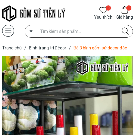
0
Yêu thích
Giỏ hàng
Trang chủ
/
Bình trang trí Décor
/
Bộ 3 bình gốm sứ decor độc
đáo-BTD09