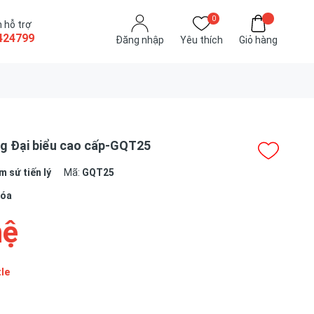
0
 hỗ trợ
424799
Đăng nhập
Yêu thích
Giỏ hàng
g Đại biểu cao cấp-GQT25
 sứ tiến lý
Mã:
GQT25
hóa
hệ
tle