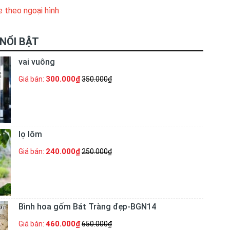
e theo ngoại hình
NỔI BẬT
vai vuông
300.000₫
Giá bán:
350.000₫
lọ lõm
240.000₫
Giá bán:
250.000₫
Bình hoa gốm Bát Tràng đẹp-BGN14
460.000₫
Giá bán:
650.000₫