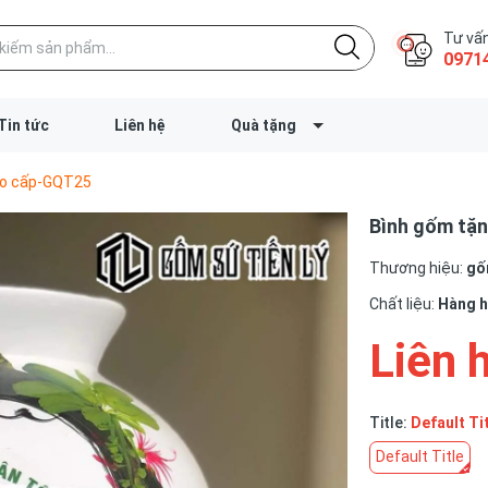
Tư vấn
0971
Tin tức
Liên hệ
Quà tặng
cao cấp-GQT25
Bình gốm tặn
Thương hiệu:
gốm
Chất liệu:
Hàng 
Liên 
Title:
Default Ti
Default Title