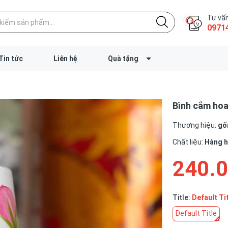
Tư vấn
0971
Tin tức
Liên hệ
Quà tặng
Bình cắm hoa
Thương hiệu:
gốm
Chất liệu:
Hàng 
240.
Title:
Default Ti
Default Title