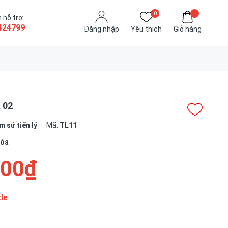
0
 hỗ trợ
424799
Đăng nhập
Yêu thích
Giỏ hàng
 02
 sứ tiến lý
Mã:
TL11
hóa
000₫
tle