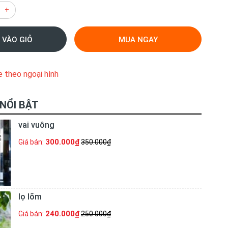
+
 VÀO GIỎ
MUA NGAY
e theo ngoại hình
NỔI BẬT
vai vuông
300.000₫
Giá bán:
350.000₫
lọ lõm
240.000₫
Giá bán:
250.000₫