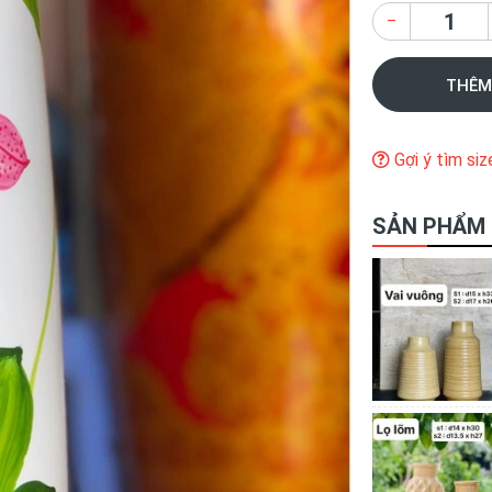
–
THÊM
Gợi ý tìm siz
SẢN PHẨM 